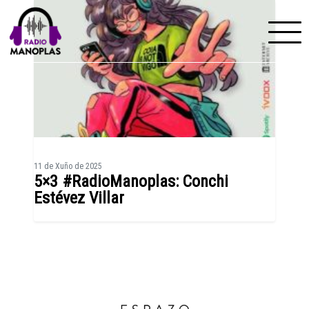
Skip to content
11 de Xuño de 2025
5×3 #RadioManoplas: Conchi
Estévez Villar