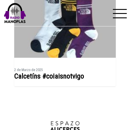
Skip to content
2 de Marzo de 2025
Calcetíns #coiaisnotvigo