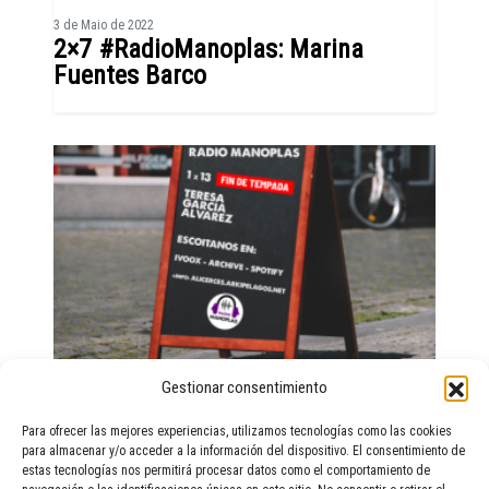
3 de Maio de 2022
2×7 #RadioManoplas: Marina
Fuentes Barco
Gestionar consentimiento
22 de Decembro de 2021
1×13 #RadioManoplas: Tere García
Para ofrecer las mejores experiencias, utilizamos tecnologías como las cookies
Álvarez
para almacenar y/o acceder a la información del dispositivo. El consentimiento de
estas tecnologías nos permitirá procesar datos como el comportamiento de