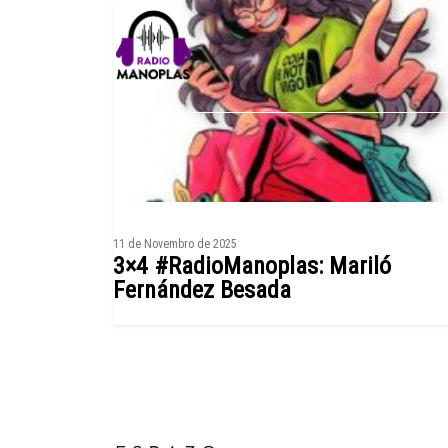
Skip to content
11 de Novembro de 2025
3×4 #RadioManoplas: Mariló
Fernández Besada