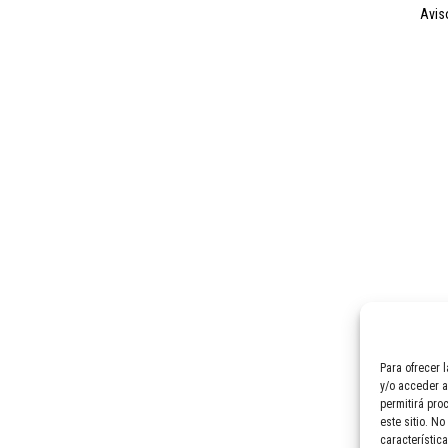
avi
Para ofrecer 
y/o acceder a
permitirá pro
este sitio. No
característica