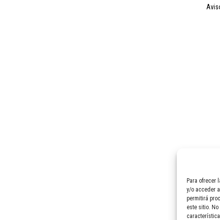
avi
Para ofrecer 
y/o acceder a
permitirá pro
este sitio. No
característica