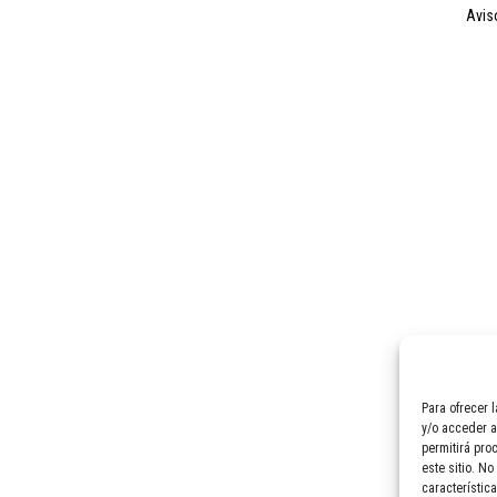
avi
Para ofrecer 
y/o acceder a
permitirá pro
este sitio. No
característica