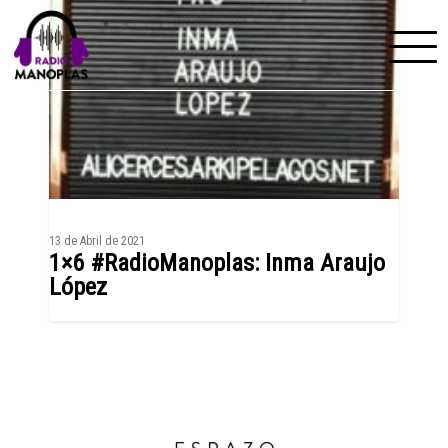
Skip to content
13 de Abril de 2021
1×6 #RadioManoplas: Inma Araujo
López