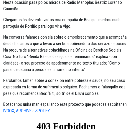
Nesta ocasión pasa polos micros de Radio Manoplas Beatriz Lorenzo
Caamiña.
Chegamos ás dez entrevistas coa compaña de Bea que medrou nunha
parroquia de Porriño para logo vir a Vigo.
Na conversa falamos con ela sobre o empobrecemento que a acompaña
desde hai anos o que a levou a ser boa coñecedora dos servizos sociais.
Na procura de alternativas coincidimos na Oficina de Dereitos Sociais –
Coia. No libro “Renda Básica das iguais e feminismos” explica -con
claridade- o seu proceso de apoderamento no texto titulado: “Como
pasar de usuaria a persoa sen morrer no intento”.
Parolamos tamén sobre a conexión entre pobreza e saúde, no seu caso
expresada en forma de sufrimento psíquico. Pechamos o falangullo coa
peza que recomenda Bea: “E ti, só ti” de el Diluvi con Sés.
Botádenos unha man espallando este proxecto que podedes escoitar en
IVOOX
,
ARCHIVE
e
SPOTIFY
.