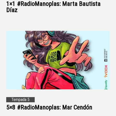
1×1 #RadioManoplas: Marta Bautista
Díaz
Tempada 5
5×8 #RadioManoplas: Mar Cendón