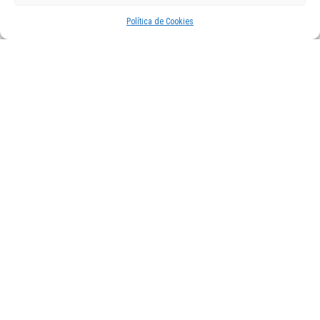
Política de Cookies
Tempada 3
3×2 #RadioManoplas: Sara Faro Lubiáns
Podcast, mellor falangullo, de entrevistas -e ás veces probamos con outros
formatos- feito desde #CoiaIsNotVigo #36209