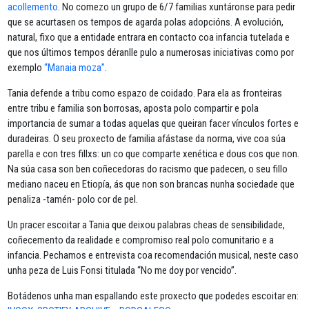
acollemento
. No comezo un grupo de 6/7 familias xuntáronse para pedir
que se acurtasen os tempos de agarda polas adopcións. A evolución,
natural, fixo que a entidade entrara en contacto coa infancia tutelada e
que nos últimos tempos déranlle pulo a numerosas iniciativas como por
exemplo
“Manaia moza”
.
Tania defende a tribu como espazo de coidado. Para ela as fronteiras
entre tribu e familia son borrosas, aposta polo compartir e pola
importancia de sumar a todas aquelas que queiran facer vínculos fortes e
duradeiras. O seu proxecto de familia afástase da norma, vive coa súa
parella e con tres fillxs: un co que comparte xenética e dous cos que non.
Na súa casa son ben coñecedoras do racismo que padecen, o seu fillo
mediano naceu en Etiopía, ás que non son brancas nunha sociedade que
penaliza -tamén- polo cor de pel.
Un pracer escoitar a Tania que deixou palabras cheas de sensibilidade,
coñecemento da realidade e compromiso real polo comunitario e a
infancia. Pechamos e entrevista coa recomendación musical, neste caso
unha peza de Luis Fonsi titulada “No me doy por vencido”.
Botádenos unha man espallando este proxecto que podedes escoitar en: