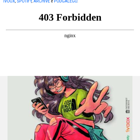
IVOOX
,
SPOTIFY
,
ARCHIVE
e
PODGALEGO
.