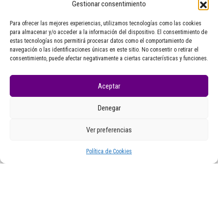
Gestionar consentimiento
Tempada 4
4×10 #RadioManoplas: Sergio Puga
Para ofrecer las mejores experiencias, utilizamos tecnologías como las cookies
Amoedo
para almacenar y/o acceder a la información del dispositivo. El consentimiento de
estas tecnologías nos permitirá procesar datos como el comportamiento de
navegación o las identificaciones únicas en este sitio. No consentir o retirar el
consentimiento, puede afectar negativamente a ciertas características y funciones.
Aceptar
Denegar
Ver preferencias
Política de Cookies
Tempada 1
1×8 #RadioManoplas: Maite Garmendia