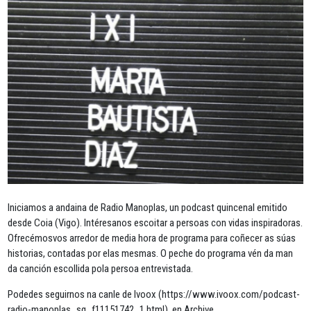
Iniciamos a andaina de Radio Manoplas, un podcast quincenal emitido
desde Coia (Vigo). Intéresanos escoitar a persoas con vidas inspiradoras.
Ofrecémosvos arredor de media hora de programa para coñecer as súas
historias, contadas por elas mesmas. O peche do programa vén da man
da canción escollida pola persoa entrevistada.
Podedes seguirnos na canle de Ivoox (https://www.ivoox.com/podcast-
radio-manoplas_sq_f11151742_1.html), en Archive