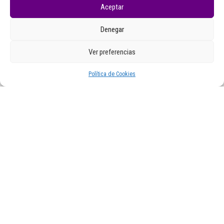
Aceptar
Denegar
Ver preferencias
Política de Cookies
Extras
Recompilación de verán: #4 Emprego e
conciencia de clase