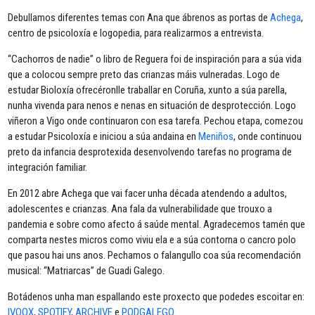
Debullamos diferentes temas con Ana que ábrenos as portas de
Achega
,
centro de psicoloxía e logopedia, para realizarmos a entrevista.
“Cachorros de nadie” o libro de Reguera foi de inspiración para a súa vida
que a colocou sempre preto das crianzas máis vulneradas. Logo de
estudar Bioloxía ofrecéronlle traballar en Coruña, xunto a súa parella,
nunha vivenda para nenos e nenas en situación de desprotección. Logo
viñeron a Vigo onde continuaron con esa tarefa. Pechou etapa, comezou
a estudar Psicoloxía e iniciou a súa andaina en
Meniños
, onde continuou
preto da infancia desprotexida desenvolvendo tarefas no programa de
integración familiar.
En 2012 abre Achega que vai facer unha década atendendo a adultos,
adolescentes e crianzas. Ana fala da vulnerabilidade que trouxo a
pandemia e sobre como afecto á saúde mental. Agradecemos tamén que
comparta nestes micros como viviu ela e a súa contorna o cancro polo
que pasou hai uns anos. Pechamos o falangullo coa súa recomendación
musical: “Matriarcas” de Guadi Galego.
Botádenos unha man espallando este proxecto que podedes escoitar en:
IVOOX
,
SPOTIFY
,
ARCHIVE
e
PODGALEGO
.