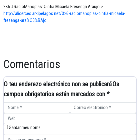
3×6 #RadioManoplas: Cintia Micaela Fresenga Araújo >
http://alicerces.arkipelagos.net/3×6-radiomanoplas-cintia-micaela-
fresenga-ara%C3%BAjo
Comentarios
O teu enderezo electrónico non se publicará
Os
campos obrigatorios están marcados con
*
Gardar meu nome