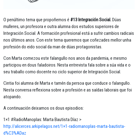
O penúltimo tema que propoñemos é
#13 Integración Social.
Dúas
mulleres, un profesora e outra alumna dos estudos superiores de
Integración Social. A formación profesional está a sufrir cambios radicais
nos últimos anos. Con este tema queremos que coñezades mellor unha
profesión do eido social da man de dúas protagonistas.
Con Marta comezou este falangullo nos anos da pandemia, e mesmo
participou en dous faladoiros. Nesta entrevista fala sobre a súa vida e o
seu traballo como docente no ciclo superior de Integración Social.
Cintia foi alumna de Marta e tamén da persoa que conduce o falangullo.
Nesta conversa reflexiona sobre a profesión e as saídas laborais que foi
atopando.
A continuación deixamos os dous episodios:
1×1 #RadioManoplas: Marta Bautista Díaz >
http://alicerces.arkipelagos.net/1×1-radiomanoplas-marta-bautista-
d%C3%ADaz