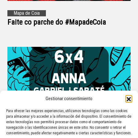
Mapa de Coia
Faite co parche do #MapadeCoia
Gestionar consentimiento
Para ofrecer las mejores experiencias, utilizamos tecnologías como las cookies
para almacenar y/o acceder a la información del dispositivo. El consentimiento de
estas tecnologías nos permitirá procesar datos como el comportamiento de
navegación o las identificaciones únicas en este sitio. No consentir o retirar el
Tempada 6
consentimiento, puede afectar negativamente a ciertas características y funciones.
6×4 #RadioManoplas: Anna Gabriel i