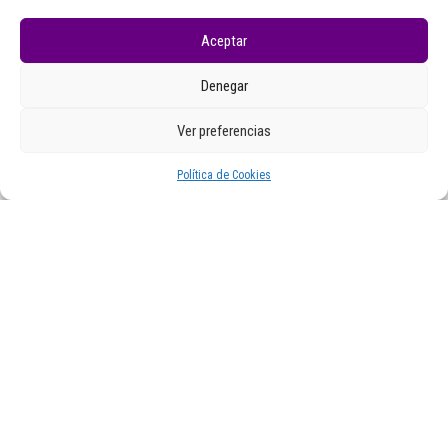
Sabaté
Aceptar
Denegar
Ver preferencias
Política de Cookies
Tempada 3
3×3 #RadioManoplas: Tania Vázquez
Corbacho