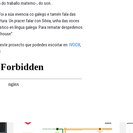
a do traballo materno-, do son…
oi a súa vivencia co galego e tamén fala das
ltura. Un pracer falar con Silvia, unha das voces
stico en língua galega. Para rematar despedimos
 house”.
este proxecto que podedes escoitar en:
IVOOX
,
O
.