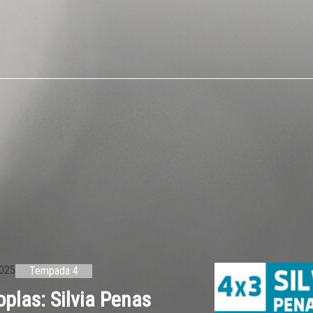
025
Tempada 4
las: Silvia Penas