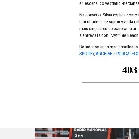
en escena, do vestiario -herdanz
Na conversa Silvia explica como f
dificultades que supón vivir da cu
máis singulares do panorama artí
a entrevista con “Myth” de Beach
Botádenos unha man espallando 
SPOTIFY
,
ARCHIVE
e
PODGALEG