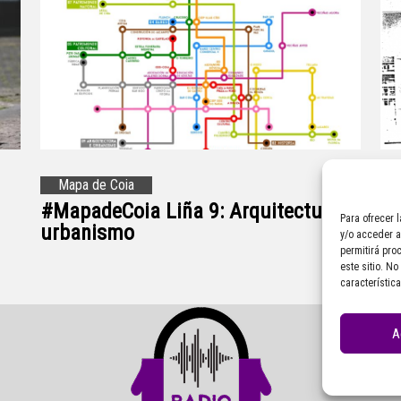
Mapa de Coia
#MapadeCoia Liña 9: Arquitectura e
O 
Para ofrecer 
urbanismo
y/o acceder a
permitirá pro
este sitio. No
característica
A