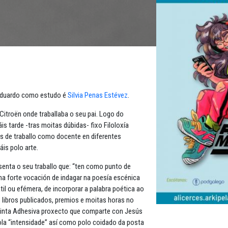
 Eduardo como estudo é
Silvia Penas Estévez
.
Citroën onde traballaba o seu pai. Logo do
is tarde -tras moitas dúbidas- fixo Filoloxía
os de traballo como docente en diferentes
áis polo arte.
nta o seu traballo que: “ten como punto de
nha forte vocación de indagar na poesía escénica
il ou efémera, de incorporar a palabra poética ao
s libros publicados, premios e moitas horas no
 Cinta Adhesiva proxecto que comparte con Jesús
ola “intensidade” así como polo coidado da posta