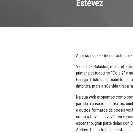
Estévez
A persoa que estrea o rocho de
Veciña de Balaídos, moi preto de 
primaria estudou no “Coia 2” e má
Galega. Título que posibilitou an
ámbitos, mais a súa vida tiraba m
Na súa web atopamos como prese
partida a creación de textos, cu
e outros formatos de poesía volát
corpo a través da voz”. Ten vario
escenario, gran parte delas con
Andrés. O seu traballo destaca p