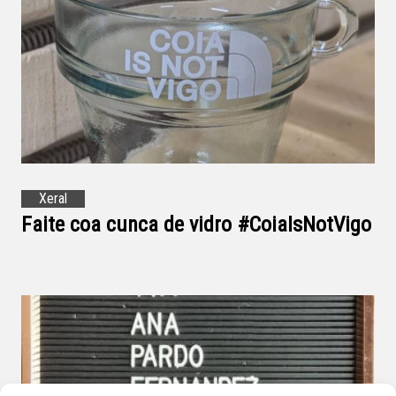
Xeral
Faite coa cunca de vidro #CoiaIsNotVigo