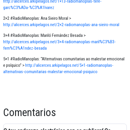
http://alicerces.arkipelagos.net/1×13-radiomanoplas-tere-
garc%C3%ADa-%C3%A1lvarez
2×2 #RadioManoplas: Ana Sieiro Moral >
http://alicerces.arkipelagos.net/2×2-radiomanoplas-ana-sieiro-moral
3×4 #RadioManoplas: Mariló Fernández Besada >
http://alicerces.arkipelagos.net/3×4-radiomanoplas-maril%C3%B3-
fern%C3%A1ndez-besada
5×1 #RadioManoplas: “Alternativas comunitarias ao malestar emocional
e psíquico” >
http://alicerces.arkipelagos.net/5×1-radiomanoplas-
alternativas-comunitarias-malestar-emocional-psiquico
Comentarios